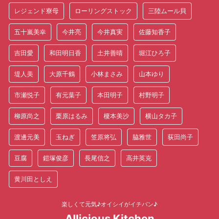
レジェンド寮母
ローリングストック
三陸ムール貝
五十嵐美幸
今井亮
今井真実
佐藤知香子
吉田愛
和田明日香
土井善晴
堀江ひろ子
堤人美
大原千鶴
小林まさみ
山本ゆり
市瀬悦子
有元葉子
本田明子
村野明子
柳原尚之
栗原はるみ
榎本美沙
横山タカ子
渡邊元美
玉ねぎ
笠原将弘
脇雅世
荻田尚子
豆腐
鎧塚俊彦
長尾信之
高井英克
黄川田としえ
楽しくて元気♪オイシイがイチバン♪
AIlicious Kitchen