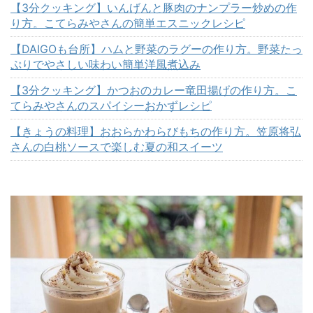
【3分クッキング】いんげんと豚肉のナンプラー炒めの作
り方。こてらみやさんの簡単エスニックレシピ
【DAIGOも台所】ハムと野菜のラグーの作り方。野菜たっ
ぷりでやさしい味わい簡単洋風煮込み
【3分クッキング】かつおのカレー竜田揚げの作り方。こ
てらみやさんのスパイシーおかずレシピ
【きょうの料理】おおらかわらびもちの作り方。笠原将弘
さんの白桃ソースで楽しむ夏の和スイーツ