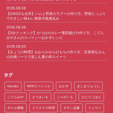
2026.08.06
【DAIGOも台所】ハムと野菜のラグーの作り方。野菜たっぷり
でやさしい味わい簡単洋風煮込み
2026.08.06
【3分クッキング】かつおのカレー竜田揚げの作り方。こてら
みやさんのスパイシーおかずレシピ
2026.08.05
【きょうの料理】おおらかわらびもちの作り方。笠原将弘さん
の白桃ソースで楽しむ夏の和スイーツ
タグ
Kanako
NHKスペシャル
おかず
きじまりゅうた
こてらみや
さつまいも
じゃがいも
ひとりごはん
ギャル曽根
クリスマス料理
タサン志麻
リュウジ