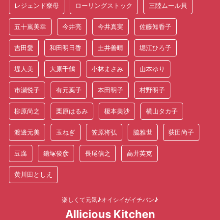
レジェンド寮母
ローリングストック
三陸ムール貝
五十嵐美幸
今井亮
今井真実
佐藤知香子
吉田愛
和田明日香
土井善晴
堀江ひろ子
堤人美
大原千鶴
小林まさみ
山本ゆり
市瀬悦子
有元葉子
本田明子
村野明子
柳原尚之
栗原はるみ
榎本美沙
横山タカ子
渡邊元美
玉ねぎ
笠原将弘
脇雅世
荻田尚子
豆腐
鎧塚俊彦
長尾信之
高井英克
黄川田としえ
楽しくて元気♪オイシイがイチバン♪
AIlicious Kitchen