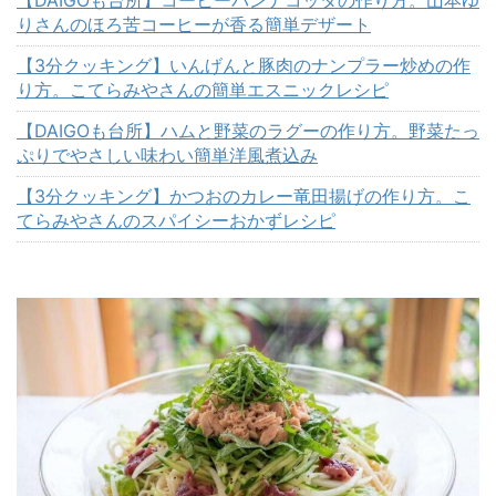
りさんのほろ苦コーヒーが香る簡単デザート
【3分クッキング】いんげんと豚肉のナンプラー炒めの作
り方。こてらみやさんの簡単エスニックレシピ
【DAIGOも台所】ハムと野菜のラグーの作り方。野菜たっ
ぷりでやさしい味わい簡単洋風煮込み
【3分クッキング】かつおのカレー竜田揚げの作り方。こ
てらみやさんのスパイシーおかずレシピ