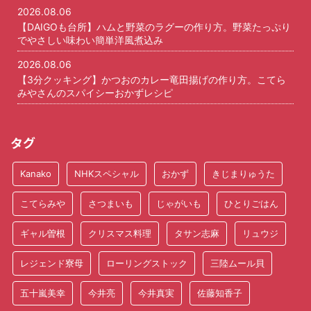
2026.08.06
【DAIGOも台所】ハムと野菜のラグーの作り方。野菜たっぷり
でやさしい味わい簡単洋風煮込み
2026.08.06
【3分クッキング】かつおのカレー竜田揚げの作り方。こてら
みやさんのスパイシーおかずレシピ
タグ
Kanako
NHKスペシャル
おかず
きじまりゅうた
こてらみや
さつまいも
じゃがいも
ひとりごはん
ギャル曽根
クリスマス料理
タサン志麻
リュウジ
レジェンド寮母
ローリングストック
三陸ムール貝
五十嵐美幸
今井亮
今井真実
佐藤知香子