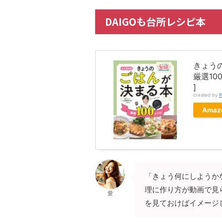
DAIGOも台所レシピ本
きょう
厳選10
]
created by
R
Amaz
「きょう何にしようか
理に作り方が動画で見
愛
を見ておけばイメージ