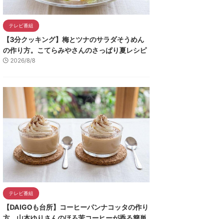
テレビ番組
【3分クッキング】梅とツナのサラダそうめん
の作り方。こてらみやさんのさっぱり夏レシピ
2026/8/8
テレビ番組
【DAIGOも台所】コーヒーパンナコッタの作り
方。山本ゆりさんのほろ苦コーヒーが香る簡単