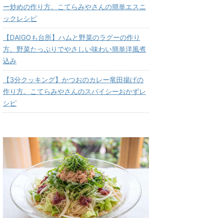
ー炒めの作り方。こてらみやさんの簡単エスニ
ックレシピ
【DAIGOも台所】ハムと野菜のラグーの作り
方。野菜たっぷりでやさしい味わい簡単洋風煮
込み
【3分クッキング】かつおのカレー竜田揚げの
作り方。こてらみやさんのスパイシーおかずレ
シピ