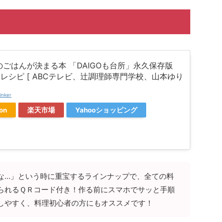
のごはんが決まる本 「DAIGOも台所」永久保存版
0レシピ [ ABCテレビ、辻󠄀調理師専門学校、山本ゆり
inker
on
楽天市場
Yahooショッピング
な…」という時に重宝するラインナップで、全ての料
られるＱＲコード付き！作る前にスマホでサッと手順
しやすく、料理初心者の方にもオススメです！