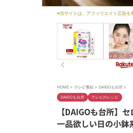
※当サイトは、アフィリエイト広告を
HOME
>
テレビ番組
>
DAIGOも台所
>
DAIGOも台所
テレビのレシピ
【DAIGOも台所】
一品欲しい日の小鉢