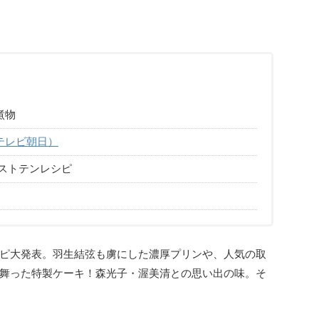
煮物
テレビ朝日）
ストテンレシピ
ピ大発表。羽生結弦も虜にした濃厚プリンや、人気の取
舞った特製ケーキ！森光子・渥美清との思い出の味。そ