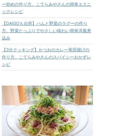
ー炒めの作り方。こてらみやさんの簡単エスニ
ックレシピ
【DAIGOも台所】ハムと野菜のラグーの作り
方。野菜たっぷりでやさしい味わい簡単洋風煮
込み
【3分クッキング】かつおのカレー竜田揚げの
作り方。こてらみやさんのスパイシーおかずレ
シピ