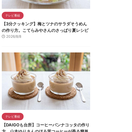
テレビ番組
【3分クッキング】梅とツナのサラダそうめん
の作り方。こてらみやさんのさっぱり夏レシピ
2026/8/8
テレビ番組
【DAIGOも台所】コーヒーパンナコッタの作り
方。山本ゆりさんのほろ苦コーヒーが香る簡単