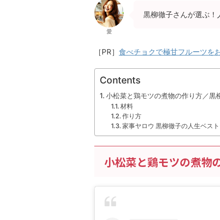
黒柳徹子さんが選ぶ！
愛
［PR］
食べチョクで極甘フルーツを
Contents
小松菜と鶏モツの煮物の作り方／黒
材料
作り方
家事ヤロウ 黒柳徹子の人生ベス
小松菜と鶏モツの煮物