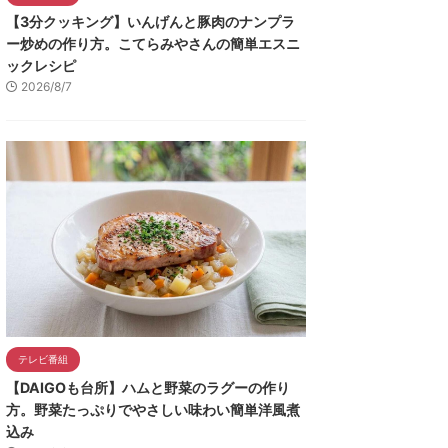
【3分クッキング】いんげんと豚肉のナンプラ
ー炒めの作り方。こてらみやさんの簡単エスニ
ックレシピ
2026/8/7
テレビ番組
【DAIGOも台所】ハムと野菜のラグーの作り
方。野菜たっぷりでやさしい味わい簡単洋風煮
込み