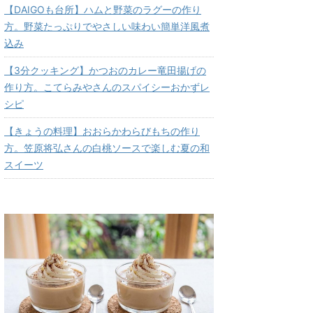
【DAIGOも台所】ハムと野菜のラグーの作り
方。野菜たっぷりでやさしい味わい簡単洋風煮
込み
【3分クッキング】かつおのカレー竜田揚げの
作り方。こてらみやさんのスパイシーおかずレ
シピ
【きょうの料理】おおらかわらびもちの作り
方。笠原将弘さんの白桃ソースで楽しむ夏の和
スイーツ