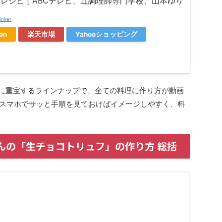
0レシピ [ ABCテレビ、辻󠄀調理師専門学校、山本ゆり
inker
on
楽天市場
Yahooショッピング
に重宝するラインナップで、全ての料理に作り方が動画
スマホでサッと手順を見ておけばイメージしやすく、料
さんの「生チョコトリュフ」の作り方 総括