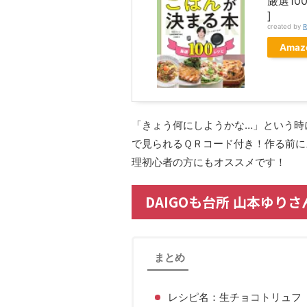
厳選10
]
created by
R
Amaz
「きょう何にしようかな…」という時
で見られるＱＲコード付き！作る前に
理初心者の方にもオススメです！
DAIGOも台所 山本ゆり
まとめ
レシピ名：生チョコトリュフ