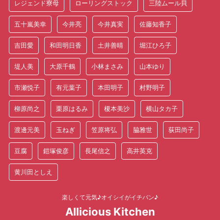
レジェンド寮母
ローリングストック
三陸ムール貝
五十嵐美幸
今井亮
今井真実
佐藤知香子
吉田愛
和田明日香
土井善晴
堀江ひろ子
堤人美
大原千鶴
小林まさみ
山本ゆり
市瀬悦子
有元葉子
本田明子
村野明子
柳原尚之
栗原はるみ
榎本美沙
横山タカ子
渡邊元美
玉ねぎ
笠原将弘
脇雅世
荻田尚子
豆腐
鎧塚俊彦
長尾信之
高井英克
黄川田としえ
楽しくて元気♪オイシイがイチバン♪
AIlicious Kitchen