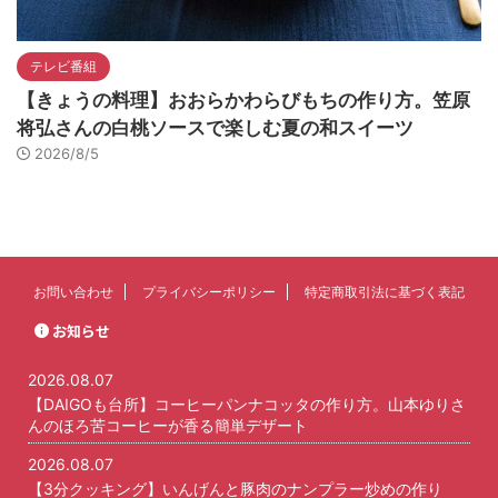
テレビ番組
【きょうの料理】おおらかわらびもちの作り方。笠原
将弘さんの白桃ソースで楽しむ夏の和スイーツ
2026/8/5
お問い合わせ
プライバシーポリシー
特定商取引法に基づく表記
お知らせ
2026.08.07
【DAIGOも台所】コーヒーパンナコッタの作り方。山本ゆりさ
んのほろ苦コーヒーが香る簡単デザート
2026.08.07
【3分クッキング】いんげんと豚肉のナンプラー炒めの作り