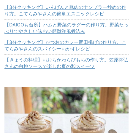
【3分クッキング】いんげんと豚肉のナンプラー炒めの作
り方。こてらみやさんの簡単エスニックレシピ
【DAIGOも台所】ハムと野菜のラグーの作り方。野菜たっ
ぷりでやさしい味わい簡単洋風煮込み
【3分クッキング】かつおのカレー竜田揚げの作り方。こ
てらみやさんのスパイシーおかずレシピ
【きょうの料理】おおらかわらびもちの作り方。笠原将弘
さんの白桃ソースで楽しむ夏の和スイーツ