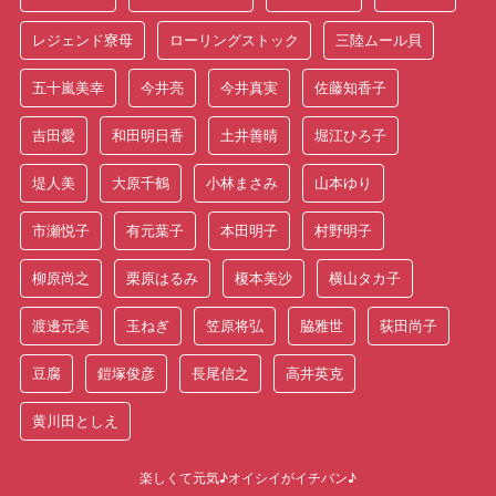
レジェンド寮母
ローリングストック
三陸ムール貝
五十嵐美幸
今井亮
今井真実
佐藤知香子
吉田愛
和田明日香
土井善晴
堀江ひろ子
堤人美
大原千鶴
小林まさみ
山本ゆり
市瀬悦子
有元葉子
本田明子
村野明子
柳原尚之
栗原はるみ
榎本美沙
横山タカ子
渡邊元美
玉ねぎ
笠原将弘
脇雅世
荻田尚子
豆腐
鎧塚俊彦
長尾信之
高井英克
黄川田としえ
楽しくて元気♪オイシイがイチバン♪