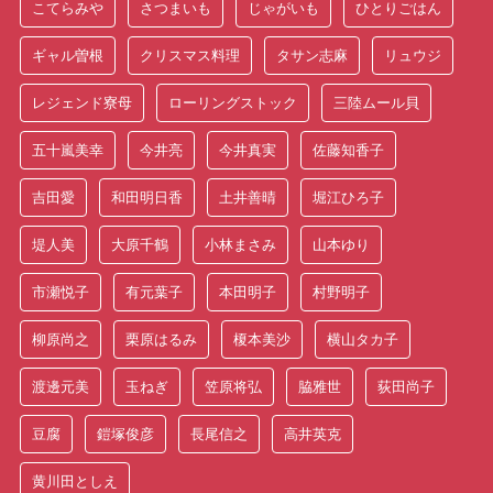
こてらみや
さつまいも
じゃがいも
ひとりごはん
ギャル曽根
クリスマス料理
タサン志麻
リュウジ
レジェンド寮母
ローリングストック
三陸ムール貝
五十嵐美幸
今井亮
今井真実
佐藤知香子
吉田愛
和田明日香
土井善晴
堀江ひろ子
堤人美
大原千鶴
小林まさみ
山本ゆり
市瀬悦子
有元葉子
本田明子
村野明子
柳原尚之
栗原はるみ
榎本美沙
横山タカ子
渡邊元美
玉ねぎ
笠原将弘
脇雅世
荻田尚子
豆腐
鎧塚俊彦
長尾信之
高井英克
黄川田としえ