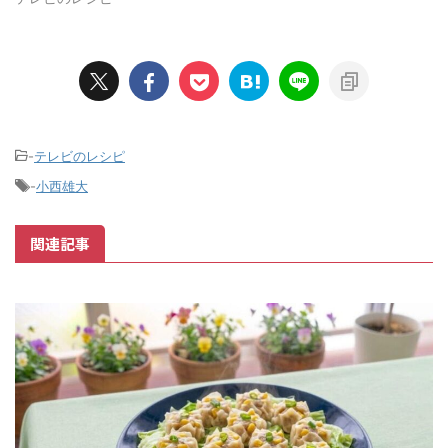
-
テレビのレシピ
-
小西雄大
関連記事