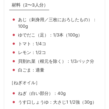
材料（2〜3人分）
あじ（刺身用／三枚におろしたもの）：
100g
ゆでだこ（足）：1/3本（100g）
トマト：1/4コ
レモン：1/2コ
貝割れ菜（根元を除く）：1/3パック分
白ごま：適量
［ねぎオイル］
ねぎ（白い部分）：40g
うす口しょうゆ：大さじ1 1/2強（30g）