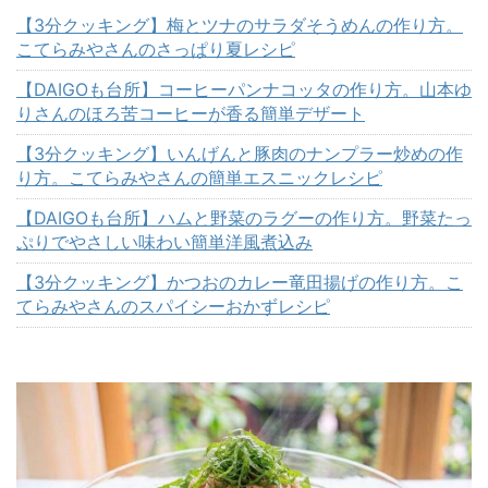
【3分クッキング】梅とツナのサラダそうめんの作り方。
こてらみやさんのさっぱり夏レシピ
【DAIGOも台所】コーヒーパンナコッタの作り方。山本ゆ
りさんのほろ苦コーヒーが香る簡単デザート
【3分クッキング】いんげんと豚肉のナンプラー炒めの作
り方。こてらみやさんの簡単エスニックレシピ
【DAIGOも台所】ハムと野菜のラグーの作り方。野菜たっ
ぷりでやさしい味わい簡単洋風煮込み
【3分クッキング】かつおのカレー竜田揚げの作り方。こ
てらみやさんのスパイシーおかずレシピ