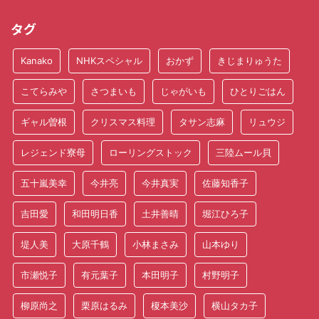
タグ
Kanako
NHKスペシャル
おかず
きじまりゅうた
こてらみや
さつまいも
じゃがいも
ひとりごはん
ギャル曽根
クリスマス料理
タサン志麻
リュウジ
レジェンド寮母
ローリングストック
三陸ムール貝
五十嵐美幸
今井亮
今井真実
佐藤知香子
吉田愛
和田明日香
土井善晴
堀江ひろ子
堤人美
大原千鶴
小林まさみ
山本ゆり
市瀬悦子
有元葉子
本田明子
村野明子
柳原尚之
栗原はるみ
榎本美沙
横山タカ子