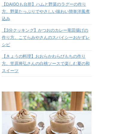
【DAIGOも台所】ハムと野菜のラグーの作り
方。野菜たっぷりでやさしい味わい簡単洋風煮
込み
【3分クッキング】かつおのカレー竜田揚げの
作り方。こてらみやさんのスパイシーおかずレ
シピ
【きょうの料理】おおらかわらびもちの作り
方。笠原将弘さんの白桃ソースで楽しむ夏の和
スイーツ