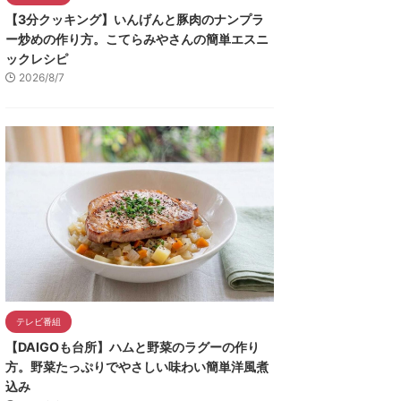
【3分クッキング】いんげんと豚肉のナンプラ
ー炒めの作り方。こてらみやさんの簡単エスニ
ックレシピ
2026/8/7
テレビ番組
【DAIGOも台所】ハムと野菜のラグーの作り
方。野菜たっぷりでやさしい味わい簡単洋風煮
込み