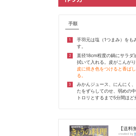
手順
手羽元は塩（1つまみ）をも
す。
直径18cm程度の鍋にサラ
拭いて入れる。皮がこんがり
皮に焼き色をつけると香ばし
る。
みかんジュース、にんにく、
たをずらしてのせ、弱めの中
トロリとするまで5分間ほど
【送料無
created by
R