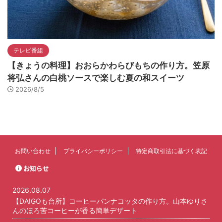
テレビ番組
【きょうの料理】おおらかわらびもちの作り方。笠原
将弘さんの白桃ソースで楽しむ夏の和スイーツ
2026/8/5
お問い合わせ
プライバシーポリシー
特定商取引法に基づく表記
お知らせ
2026.08.07
【DAIGOも台所】コーヒーパンナコッタの作り方。山本ゆりさ
んのほろ苦コーヒーが香る簡単デザート