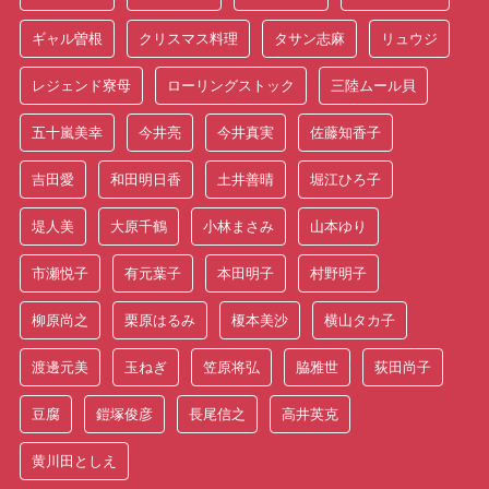
ギャル曽根
クリスマス料理
タサン志麻
リュウジ
レジェンド寮母
ローリングストック
三陸ムール貝
五十嵐美幸
今井亮
今井真実
佐藤知香子
吉田愛
和田明日香
土井善晴
堀江ひろ子
堤人美
大原千鶴
小林まさみ
山本ゆり
市瀬悦子
有元葉子
本田明子
村野明子
柳原尚之
栗原はるみ
榎本美沙
横山タカ子
渡邊元美
玉ねぎ
笠原将弘
脇雅世
荻田尚子
豆腐
鎧塚俊彦
長尾信之
高井英克
黄川田としえ