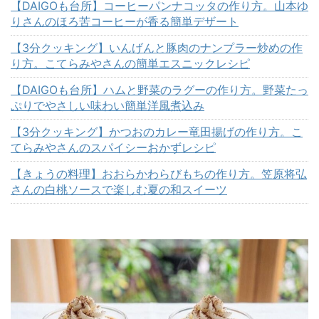
【DAIGOも台所】コーヒーパンナコッタの作り方。山本ゆ
りさんのほろ苦コーヒーが香る簡単デザート
【3分クッキング】いんげんと豚肉のナンプラー炒めの作
り方。こてらみやさんの簡単エスニックレシピ
【DAIGOも台所】ハムと野菜のラグーの作り方。野菜たっ
ぷりでやさしい味わい簡単洋風煮込み
【3分クッキング】かつおのカレー竜田揚げの作り方。こ
てらみやさんのスパイシーおかずレシピ
【きょうの料理】おおらかわらびもちの作り方。笠原将弘
さんの白桃ソースで楽しむ夏の和スイーツ