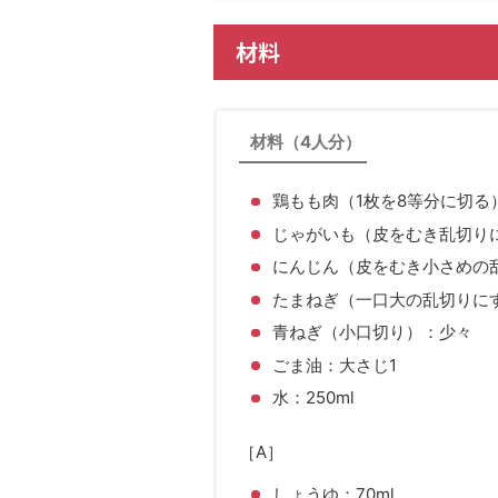
材料
材料（4人分）
鶏もも肉（1枚を8等分に切る）
じゃがいも（皮をむき乱切りに
にんじん（皮をむき小さめの乱
たまねぎ（一口大の乱切りにする
青ねぎ（小口切り）：少々
ごま油：大さじ1
水：250ml
［A］
しょうゆ：70ml