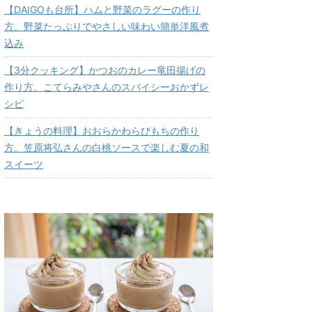
【DAIGOも台所】ハムと野菜のラグーの作り
方。野菜たっぷりでやさしい味わい簡単洋風煮
込み
【3分クッキング】かつおのカレー竜田揚げの
作り方。こてらみやさんのスパイシーおかずレ
シピ
【きょうの料理】おおらかわらびもちの作り
方。笠原将弘さんの白桃ソースで楽しむ夏の和
スイーツ