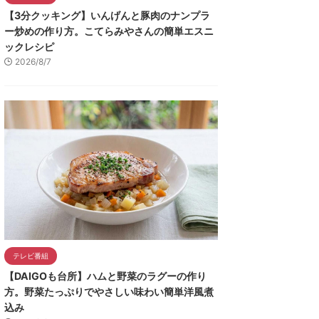
【3分クッキング】いんげんと豚肉のナンプラ
ー炒めの作り方。こてらみやさんの簡単エスニ
ックレシピ
2026/8/7
テレビ番組
【DAIGOも台所】ハムと野菜のラグーの作り
方。野菜たっぷりでやさしい味わい簡単洋風煮
込み