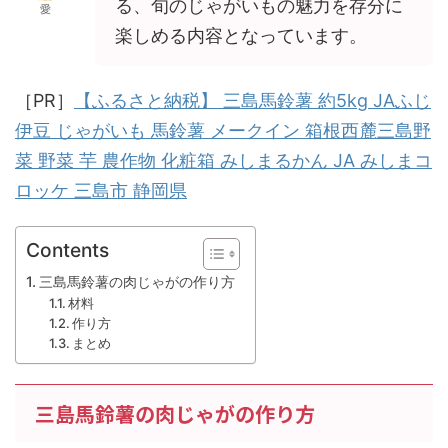
る、旬のじゃがいもの魅力を存分に
愛
楽しめる内容となっています。
［PR］
【ふるさと納税】 三島馬鈴薯 約5kg JAふじ
伊豆 じゃがいも 馬鈴薯 メークイン 箱根西麓三島野
菜 野菜 芋 農作物 化粧箱 みしまるかん JA みしまコ
ロッケ 三島市 静岡県
Contents
三島馬鈴薯の肉じゃがの作り方
材料
作り方
まとめ
三島馬鈴薯の肉じゃがの作り方