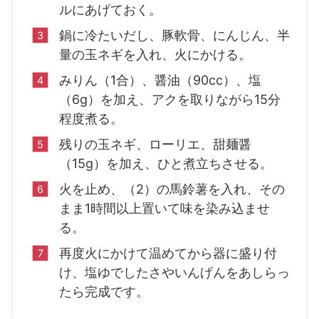
ルにあげておく。
鍋に冷たいだし、豚軟骨、にんじん、半
量の玉ネギを入れ、火にかける。
みりん（1合）、醤油（90cc）、塩
（6g）を加え、アクを取りながら15分
程度煮る。
残りの玉ネギ、ローリエ、甜麺醤
（15g）を加え、ひと煮立ちさせる。
火を止め、（2）の馬鈴薯を入れ、その
まま1時間以上置いて味を染み込ませ
る。
再度火にかけて温めてから器に盛り付
け、塩ゆでしたさやいんげんをあしらっ
たら完成です。