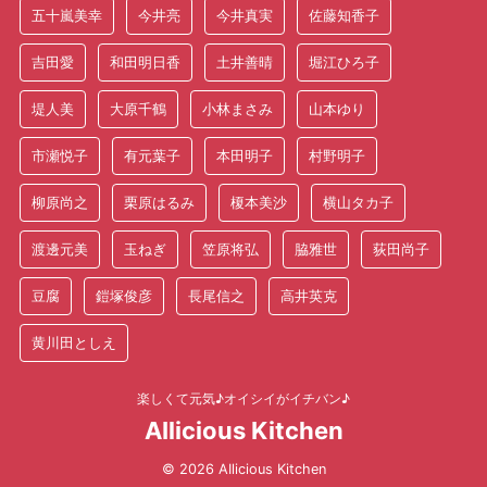
五十嵐美幸
今井亮
今井真実
佐藤知香子
吉田愛
和田明日香
土井善晴
堀江ひろ子
堤人美
大原千鶴
小林まさみ
山本ゆり
市瀬悦子
有元葉子
本田明子
村野明子
柳原尚之
栗原はるみ
榎本美沙
横山タカ子
渡邊元美
玉ねぎ
笠原将弘
脇雅世
荻田尚子
豆腐
鎧塚俊彦
長尾信之
高井英克
黄川田としえ
楽しくて元気♪オイシイがイチバン♪
AIlicious Kitchen
© 2026 AIlicious Kitchen