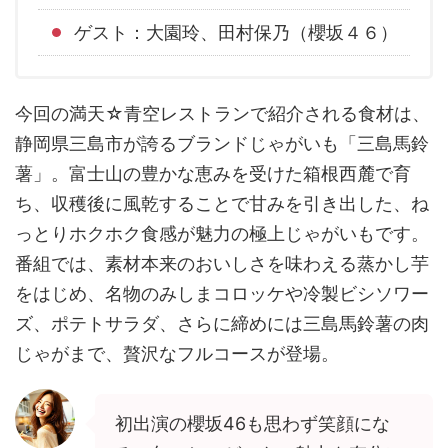
ゲスト：大園玲、田村保乃（櫻坂４６）
今回の満天☆青空レストランで紹介される食材は、
静岡県三島市が誇るブランドじゃがいも「三島馬鈴
薯」。富士山の豊かな恵みを受けた箱根西麓で育
ち、収穫後に風乾することで甘みを引き出した、ね
っとりホクホク食感が魅力の極上じゃがいもです。
番組では、素材本来のおいしさを味わえる蒸かし芋
をはじめ、名物のみしまコロッケや冷製ビシソワー
ズ、ポテトサラダ、さらに締めには三島馬鈴薯の肉
じゃがまで、贅沢なフルコースが登場。
初出演の櫻坂46も思わず笑顔にな