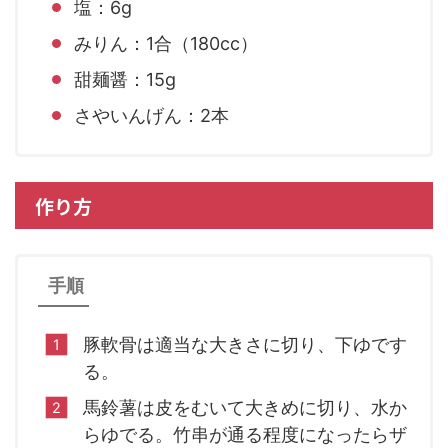
塩：6g
みりん：1合（180cc）
甜麺醤：15g
さやいんげん：2本
作り方
手順
豚軟骨は適当な大きさに切り、下ゆです
る。
馬鈴薯は皮をむいて大きめに切り、水か
らゆでる。竹串が通る程度になったらザ