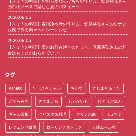
【きょうの料理】おおらかわらびもちの作り方。笠原将弘さん
の白桃ソースで楽しむ夏の和スイーツ
2026.08.05
【きょうの料理】春雨冷や汁の作り方。笠原将弘さんのツナと
豆腐で作る簡単ヘルシーレシピ
2026.08.05
【きょうの料理】夏のお好み焼きの作り方。笠原将弘さんの和
食はもっとおおらかでいい。
タグ
Kanako
NHKスペシャル
おかず
きじまりゅうた
こてらみや
さつまいも
じゃがいも
ひとりごはん
ギャル曽根
クリスマス料理
タサン志麻
リュウジ
レジェンド寮母
ローリングストック
三陸ムール貝