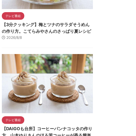
テレビ番組
【3分クッキング】梅とツナのサラダそうめん
の作り方。こてらみやさんのさっぱり夏レシピ
2026/8/8
テレビ番組
【DAIGOも台所】コーヒーパンナコッタの作り
方。山本ゆりさんのほろ苦コーヒーが香る簡単