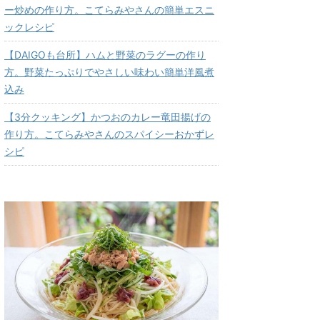
ー炒めの作り方。こてらみやさんの簡単エスニ
ックレシピ
【DAIGOも台所】ハムと野菜のラグーの作り
方。野菜たっぷりでやさしい味わい簡単洋風煮
込み
【3分クッキング】かつおのカレー竜田揚げの
作り方。こてらみやさんのスパイシーおかずレ
シピ