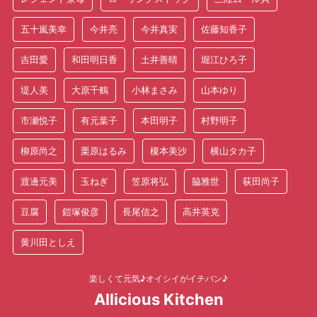
五十嵐美幸
今井亮
今井真実
佐藤知香子
吉田愛
和田明日香
土井善晴
堀江ひろ子
堤人美
大原千鶴
小林まさみ
山本ゆり
市瀬悦子
有元葉子
本田明子
村野明子
柳原尚之
栗原はるみ
榎本美沙
横山タカ子
渡邊元美
玉ねぎ
笠原将弘
脇雅世
荻田尚子
豆腐
鎧塚俊彦
長尾信之
高井英克
黄川田としえ
楽しくて元気♪オイシイがイチバン♪
AIlicious Kitchen