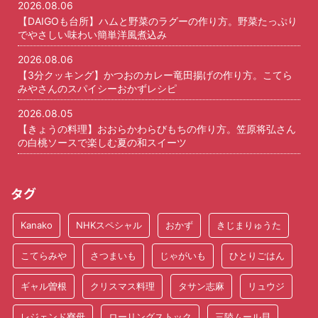
2026.08.06
【DAIGOも台所】ハムと野菜のラグーの作り方。野菜たっぷり
でやさしい味わい簡単洋風煮込み
2026.08.06
【3分クッキング】かつおのカレー竜田揚げの作り方。こてら
みやさんのスパイシーおかずレシピ
2026.08.05
【きょうの料理】おおらかわらびもちの作り方。笠原将弘さん
の白桃ソースで楽しむ夏の和スイーツ
タグ
Kanako
NHKスペシャル
おかず
きじまりゅうた
こてらみや
さつまいも
じゃがいも
ひとりごはん
ギャル曽根
クリスマス料理
タサン志麻
リュウジ
レジェンド寮母
ローリングストック
三陸ムール貝