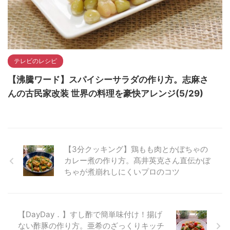
テレビのレシピ
【沸騰ワード】スパイシーサラダの作り方。志麻さ
んの古民家改装 世界の料理を豪快アレンジ(5/29)
【3分クッキング】鶏もも肉とかぼちゃの
カレー煮の作り方。髙井英克さん直伝かぼ
ちゃが煮崩れしにくいプロのコツ
【DayDay．】すし酢で簡単味付け！揚げ
ない酢豚の作り方。亜希のざっくりキッチ