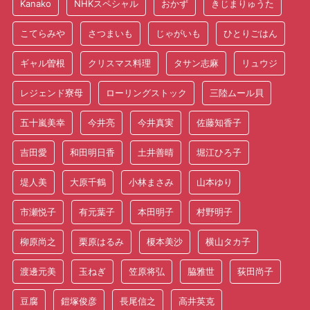
Kanako
NHKスペシャル
おかず
きじまりゅうた
こてらみや
さつまいも
じゃがいも
ひとりごはん
ギャル曽根
クリスマス料理
タサン志麻
リュウジ
レジェンド寮母
ローリングストック
三陸ムール貝
五十嵐美幸
今井亮
今井真実
佐藤知香子
吉田愛
和田明日香
土井善晴
堀江ひろ子
堤人美
大原千鶴
小林まさみ
山本ゆり
市瀬悦子
有元葉子
本田明子
村野明子
柳原尚之
栗原はるみ
榎本美沙
横山タカ子
渡邊元美
玉ねぎ
笠原将弘
脇雅世
荻田尚子
豆腐
鎧塚俊彦
長尾信之
高井英克