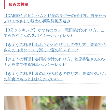
最近の投稿
【DAIGOも台所】ハムと野菜のラグーの作り方。野菜たっ
ぷりでやさしい味わい簡単洋風煮込み
【3分クッキング】かつおのカレー竜田揚げの作り方。こ
てらみやさんのスパイシーおかずレシピ
【きょうの料理】おおらかわらびもちの作り方。笠原将弘
さんの白桃ソースで楽しむ夏の和スイーツ
【きょうの料理】春雨冷や汁の作り方。笠原将弘さんのツ
ナと豆腐で作る簡単ヘルシーレシピ
【きょうの料理】夏のお好み焼きの作り方。笠原将弘さん
の和食はもっとおおらかでいい。