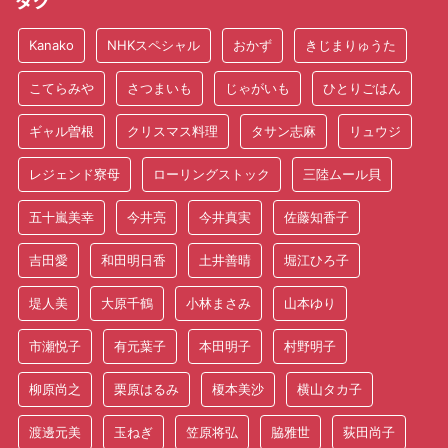
タグ
Kanako
NHKスペシャル
おかず
きじまりゅうた
こてらみや
さつまいも
じゃがいも
ひとりごはん
ギャル曽根
クリスマス料理
タサン志麻
リュウジ
レジェンド寮母
ローリングストック
三陸ムール貝
五十嵐美幸
今井亮
今井真実
佐藤知香子
吉田愛
和田明日香
土井善晴
堀江ひろ子
堤人美
大原千鶴
小林まさみ
山本ゆり
市瀬悦子
有元葉子
本田明子
村野明子
柳原尚之
栗原はるみ
榎本美沙
横山タカ子
渡邊元美
玉ねぎ
笠原将弘
脇雅世
荻田尚子