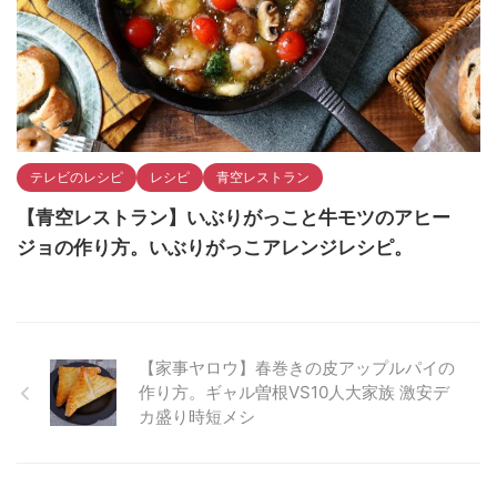
テレビのレシピ
レシピ
青空レストラン
【青空レストラン】いぶりがっこと牛モツのアヒー
ジョの作り方。いぶりがっこアレンジレシピ。
【家事ヤロウ】春巻きの皮アップルパイの
作り方。ギャル曽根VS10人大家族 激安デ
カ盛り時短メシ