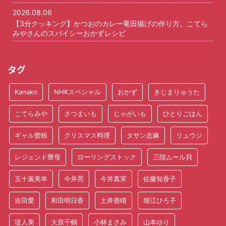
2026.08.06
【3分クッキング】かつおのカレー竜田揚げの作り方。こてら
みやさんのスパイシーおかずレシピ
タグ
Kanako
NHKスペシャル
おかず
きじまりゅうた
こてらみや
さつまいも
じゃがいも
ひとりごはん
ギャル曽根
クリスマス料理
タサン志麻
リュウジ
レジェンド寮母
ローリングストック
三陸ムール貝
五十嵐美幸
今井亮
今井真実
佐藤知香子
吉田愛
和田明日香
土井善晴
堀江ひろ子
堤人美
大原千鶴
小林まさみ
山本ゆり