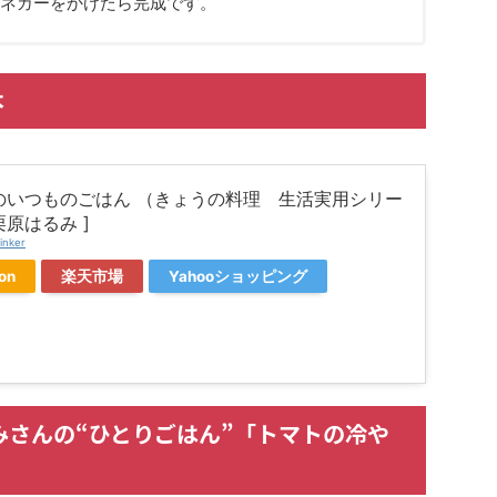
ネガーをかけたら完成です。
本
のいつものごはん （きょうの料理 生活実用シリー
栗原はるみ ]
inker
on
楽天市場
Yahooショッピング
みさんの“ひとりごはん”「トマトの冷や