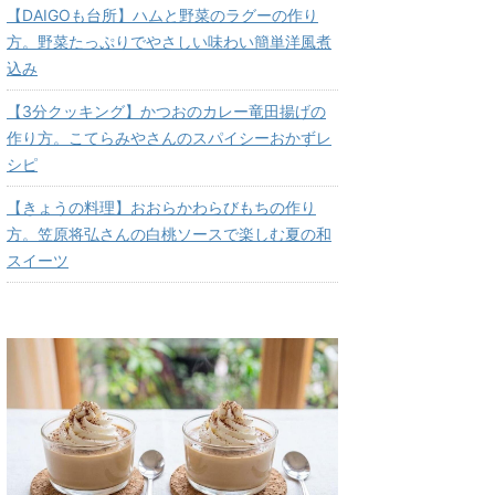
【DAIGOも台所】ハムと野菜のラグーの作り
方。野菜たっぷりでやさしい味わい簡単洋風煮
込み
【3分クッキング】かつおのカレー竜田揚げの
作り方。こてらみやさんのスパイシーおかずレ
シピ
【きょうの料理】おおらかわらびもちの作り
方。笠原将弘さんの白桃ソースで楽しむ夏の和
スイーツ