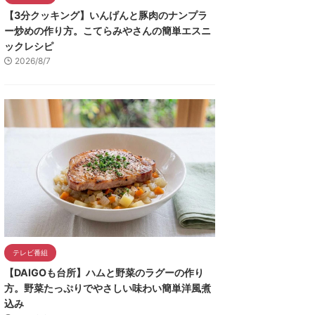
【3分クッキング】いんげんと豚肉のナンプラ
ー炒めの作り方。こてらみやさんの簡単エスニ
ックレシピ
2026/8/7
テレビ番組
【DAIGOも台所】ハムと野菜のラグーの作り
方。野菜たっぷりでやさしい味わい簡単洋風煮
込み