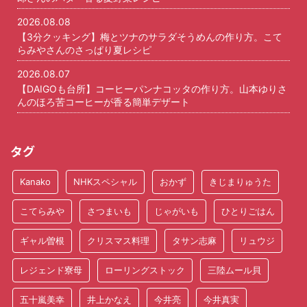
2026.08.08
【3分クッキング】梅とツナのサラダそうめんの作り方。こて
らみやさんのさっぱり夏レシピ
2026.08.07
【DAIGOも台所】コーヒーパンナコッタの作り方。山本ゆりさ
んのほろ苦コーヒーが香る簡単デザート
タグ
Kanako
NHKスペシャル
おかず
きじまりゅうた
こてらみや
さつまいも
じゃがいも
ひとりごはん
ギャル曽根
クリスマス料理
タサン志麻
リュウジ
レジェンド寮母
ローリングストック
三陸ムール貝
五十嵐美幸
井上かなえ
今井亮
今井真実