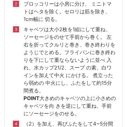
ブロッコリーは小房に分け、 ミニトマ
トはヘタを除く。セロリは筋を除き、
1cm幅に 切る。
キャベツは大小2枚を1組にして重ね、
ソーセージをのせて手前から巻く。 左
右を折ってクルリと巻き、巻き終わりを
ようじでとめる。フライパンに巻き終わ
りを下にして重ならないように並べ 入
れ、水カップ21/2、スープ の素、白ワ
インを加えて中火 にかける。 煮立った
ら弱めの 中火にし、ふたをして約15分
間煮る。
POINT
大きめのキャベツの上に小さめの
キャベツを向 きを逆にして重ね、手前
にソーセージをのせる。
（2）を加え、再びふたをして4~5分間