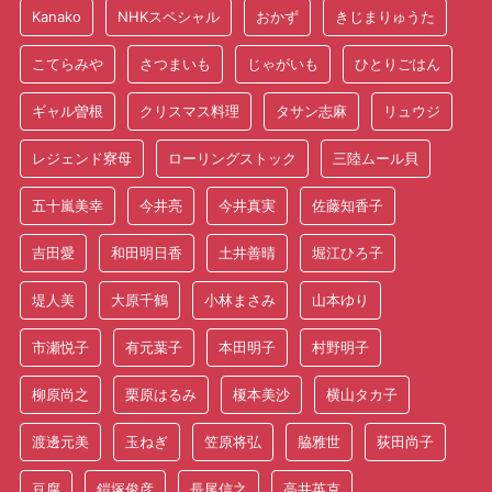
Kanako
NHKスペシャル
おかず
きじまりゅうた
こてらみや
さつまいも
じゃがいも
ひとりごはん
ギャル曽根
クリスマス料理
タサン志麻
リュウジ
レジェンド寮母
ローリングストック
三陸ムール貝
五十嵐美幸
今井亮
今井真実
佐藤知香子
吉田愛
和田明日香
土井善晴
堀江ひろ子
堤人美
大原千鶴
小林まさみ
山本ゆり
市瀬悦子
有元葉子
本田明子
村野明子
柳原尚之
栗原はるみ
榎本美沙
横山タカ子
渡邊元美
玉ねぎ
笠原将弘
脇雅世
荻田尚子
豆腐
鎧塚俊彦
長尾信之
高井英克