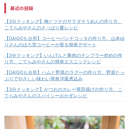
最近の投稿
【3分クッキング】梅とツナのサラダそうめんの作り方。
こてらみやさんのさっぱり夏レシピ
【DAIGOも台所】コーヒーパンナコッタの作り方。山本ゆ
りさんのほろ苦コーヒーが香る簡単デザート
【3分クッキング】いんげんと豚肉のナンプラー炒めの作
り方。こてらみやさんの簡単エスニックレシピ
【DAIGOも台所】ハムと野菜のラグーの作り方。野菜たっ
ぷりでやさしい味わい簡単洋風煮込み
【3分クッキング】かつおのカレー竜田揚げの作り方。こ
てらみやさんのスパイシーおかずレシピ