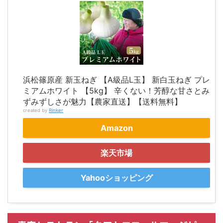
浜松篠原産 新玉ねぎ 【A級品L玉】 新白玉ねぎ プレ
ミアムホワイト 【5kg】 辛くない！芳醇な甘さとみ
ずみずしさが魅力【農家直送】【送料無料】
created by
Rinker
Amazon
楽天市場
Yahooショッピング