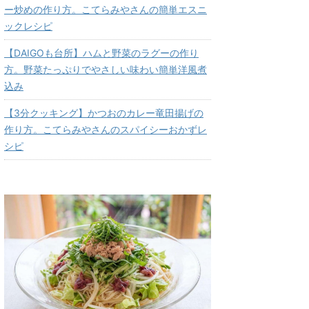
ー炒めの作り方。こてらみやさんの簡単エスニ
ックレシピ
【DAIGOも台所】ハムと野菜のラグーの作り
方。野菜たっぷりでやさしい味わい簡単洋風煮
込み
【3分クッキング】かつおのカレー竜田揚げの
作り方。こてらみやさんのスパイシーおかずレ
シピ