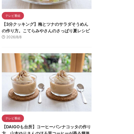
テレビ番組
【3分クッキング】梅とツナのサラダそうめん
の作り方。こてらみやさんのさっぱり夏レシピ
2026/8/8
テレビ番組
【DAIGOも台所】コーヒーパンナコッタの作り
方。山本ゆりさんのほろ苦コーヒーが香る簡単