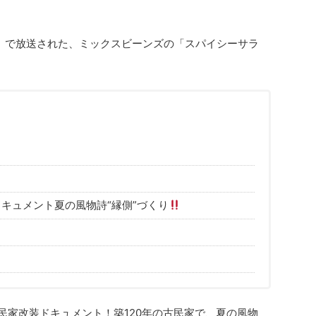
」で放送された、ミックスビーンズの「スパイシーサラ
ドキュメント夏の風物詩“縁側”づくり
民家改装ドキュメント！築120年の古民家で、夏の風物