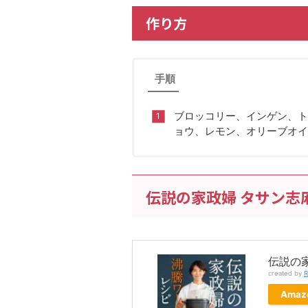
作り方
手順
ブロッコリー、インゲン、ト
ョウ、レモン、オリーブオイ
伝説の家政婦 タサン志
伝説の家
created by
R
Amaz