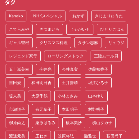
タグ
Kanako
NHKスペシャル
おかず
きじまりゅうた
こてらみや
さつまいも
じゃがいも
ひとりごはん
ギャル曽根
クリスマス料理
タサン志麻
リュウジ
レジェンド寮母
ローリングストック
三陸ムール貝
五十嵐美幸
今井亮
今井真実
佐藤知香子
吉田愛
和田明日香
土井善晴
堀江ひろ子
堤人美
大原千鶴
小林まさみ
山本ゆり
市瀬悦子
有元葉子
本田明子
村野明子
柳原尚之
栗原はるみ
榎本美沙
横山タカ子
渡邊元美
玉ねぎ
笠原将弘
脇雅世
荻田尚子