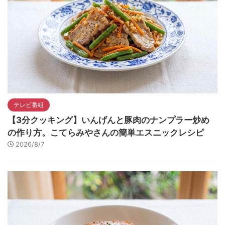
テレビ番組
【3分クッキング】いんげんと豚肉のナンプラー炒め
の作り方。こてらみやさんの簡単エスニックレシピ
2026/8/7