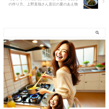
の作り方。上野直哉さん直伝の夏のあえ物