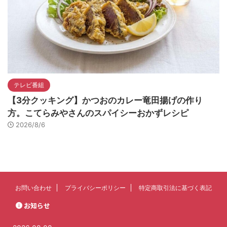
テレビ番組
【3分クッキング】かつおのカレー竜田揚げの作り
方。こてらみやさんのスパイシーおかずレシピ
2026/8/6
お問い合わせ
プライバシーポリシー
特定商取引法に基づく表記
お知らせ