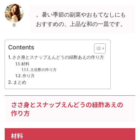
。暑い季節の副菜やおもてなしにも
おすすめの、上品な和の一皿です。
愛
Contents
ささ身とスナップえんどうの緑酢あえの作り方
材料
土佐酢の作り方
作り方
まとめ
ささ身とスナップえんどうの緑酢あえの
作り方
材料