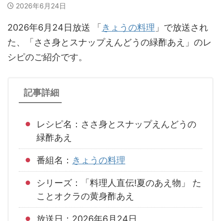
2026年6月24日
2026年6月24日放送 「
きょうの料理
」で放送され
た、「ささ身とスナップえんどうの緑酢あえ」のレ
シピのご紹介です。
記事詳細
レシピ名：ささ身とスナップえんどうの
緑酢あえ
番組名：
きょうの料理
シリーズ：「料理人直伝!夏のあえ物」 た
ことオクラの黄身酢あえ
放送日：2026年6月24日