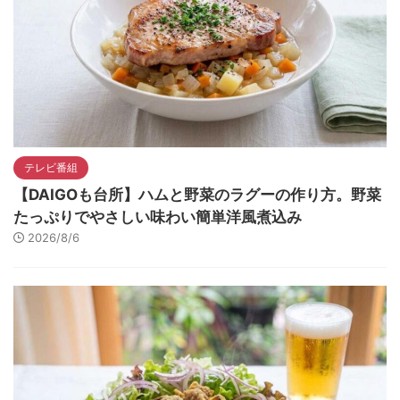
テレビ番組
【DAIGOも台所】ハムと野菜のラグーの作り方。野菜
たっぷりでやさしい味わい簡単洋風煮込み
2026/8/6