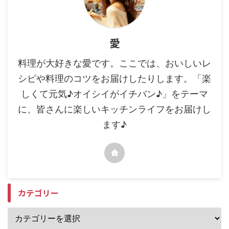
愛
料理が大好きな愛です。ここでは、おいしいレ
シピや料理のコツをお届けしたりします。「楽
しくて元気♪オイシイがイチバン♪」をテーマ
に、皆さんに楽しいキッチンライフをお届けし
ます♪
カテゴリー