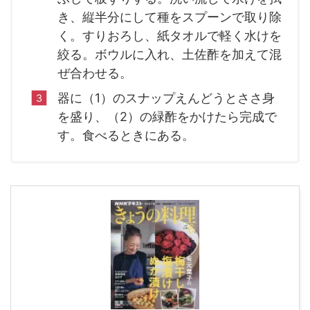
き、縦半分にして種をスプーンで取り除
く。すりおろし、紙タオルで軽く水けを
絞る。ボウルに入れ、土佐酢を加えて混
ぜ合わせる。
器に（1）のスナップえんどうとささ身
を盛り、（2）の緑酢をかけたら完成で
す。食べるときにある。