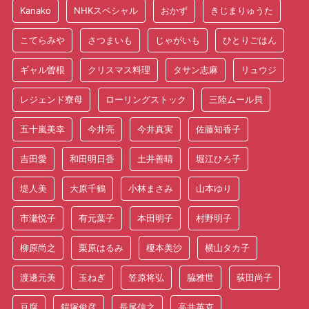
Kanako
NHKスペシャル
おかず
きじまりゅうた
こてらみや
さつまいも
じゃがいも
ひとりごはん
ギャル曽根
クリスマス料理
タサン志麻
リュウジ
レジェンド寮母
ローリングストック
三陸ムール貝
五十嵐美幸
今井亮
今井真実
佐藤知香子
吉田愛
和田明日香
土井善晴
堀江ひろ子
堤人美
大原千鶴
小林まさみ
山本ゆり
市瀬悦子
有元葉子
本田明子
村野明子
柳原尚之
栗原はるみ
榎本美沙
横山タカ子
渡邊元美
玉ねぎ
笠原将弘
脇雅世
荻田尚子
豆腐
鎧塚俊彦
長尾信之
高井英克