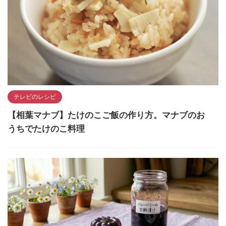
テレビのレシピ
【相葉マナブ】たけのこご飯の作り方。マナブのお
うちでたけのこ料理