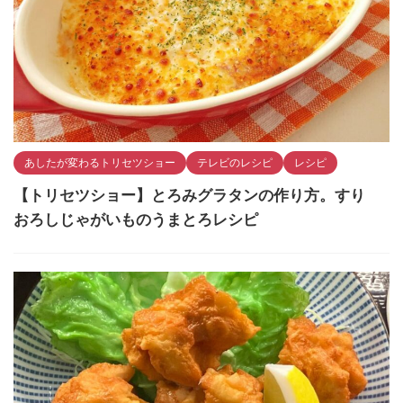
あしたが変わるトリセツショー
テレビのレシピ
レシピ
【トリセツショー】とろみグラタンの作り方。すり
おろしじゃがいものうまとろレシピ