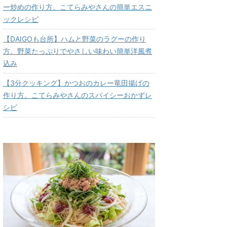
ー炒めの作り方。こてらみやさんの簡単エスニ
ックレシピ
【DAIGOも台所】ハムと野菜のラグーの作り
方。野菜たっぷりでやさしい味わい簡単洋風煮
込み
【3分クッキング】かつおのカレー竜田揚げの
作り方。こてらみやさんのスパイシーおかずレ
シピ