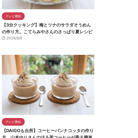
テレビ番組
【3分クッキング】梅とツナのサラダそうめん
の作り方。こてらみやさんのさっぱり夏レシピ
2026/8/8
テレビ番組
【DAIGOも台所】コーヒーパンナコッタの作り
方。山本ゆりさんのほろ苦コーヒーが香る簡単