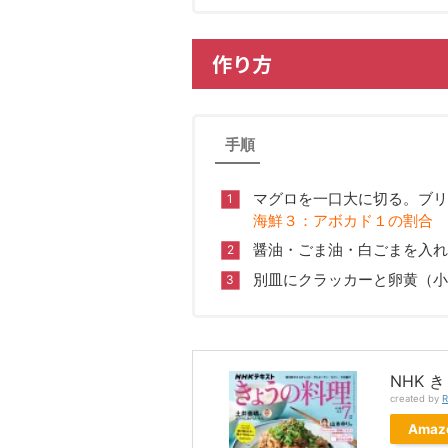
作り方
手順
マグロを一口大に切る。ブリ
海鮮３：アボカド１の割合
醤油・ごま油・白ごまを入れ
別皿にクラッカーと卵黄（小
NHK 
created by
R
Amaz