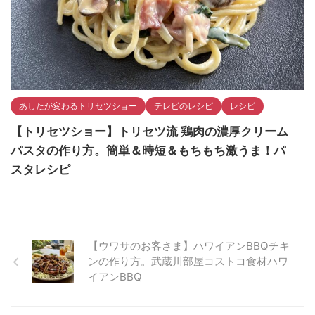
あしたが変わるトリセツショー
テレビのレシピ
レシピ
【トリセツショー】トリセツ流 鶏肉の濃厚クリーム
パスタの作り方。簡単＆時短＆もちもち激うま！パ
スタレシピ
【ウワサのお客さま】ハワイアンBBQチキ
ンの作り方。武蔵川部屋コストコ食材ハワ
イアンBBQ