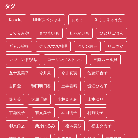
タグ
Kanako
NHKスペシャル
おかず
きじまりゅうた
こてらみや
さつまいも
じゃがいも
ひとりごはん
ギャル曽根
クリスマス料理
タサン志麻
リュウジ
レジェンド寮母
ローリングストック
三陸ムール貝
五十嵐美幸
今井亮
今井真実
佐藤知香子
吉田愛
和田明日香
土井善晴
堀江ひろ子
堤人美
大原千鶴
小林まさみ
山本ゆり
市瀬悦子
有元葉子
本田明子
村野明子
柳原尚之
栗原はるみ
榎本美沙
横山タカ子