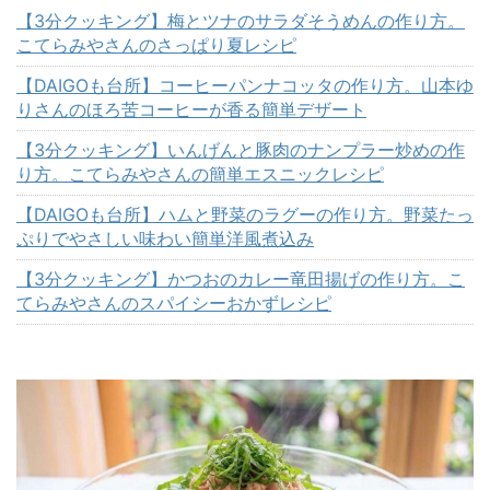
【3分クッキング】梅とツナのサラダそうめんの作り方。
こてらみやさんのさっぱり夏レシピ
【DAIGOも台所】コーヒーパンナコッタの作り方。山本ゆ
りさんのほろ苦コーヒーが香る簡単デザート
【3分クッキング】いんげんと豚肉のナンプラー炒めの作
り方。こてらみやさんの簡単エスニックレシピ
【DAIGOも台所】ハムと野菜のラグーの作り方。野菜たっ
ぷりでやさしい味わい簡単洋風煮込み
【3分クッキング】かつおのカレー竜田揚げの作り方。こ
てらみやさんのスパイシーおかずレシピ