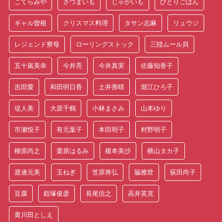
こてらみや
さつまいも
じゃがいも
ひとりごはん
ギャル曽根
クリスマス料理
タサン志麻
リュウジ
レジェンド寮母
ローリングストック
三陸ムール貝
五十嵐美幸
今井亮
今井真実
佐藤知香子
吉田愛
和田明日香
土井善晴
堀江ひろ子
堤人美
大原千鶴
小林まさみ
山本ゆり
市瀬悦子
有元葉子
本田明子
村野明子
柳原尚之
栗原はるみ
榎本美沙
横山タカ子
渡邊元美
玉ねぎ
笠原将弘
脇雅世
荻田尚子
豆腐
鎧塚俊彦
長尾信之
高井英克
黄川田としえ