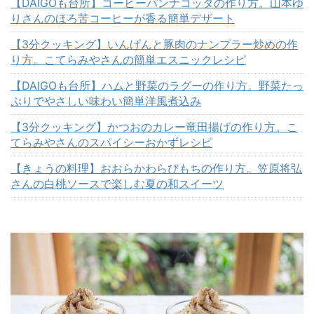
【DAIGOも台所】コーヒーパンナコッタの作り方。山本ゆ
りさんのほろ苦コーヒーが香る簡単デザート
【3分クッキング】いんげんと豚肉のナンプラー炒めの作
り方。こてらみやさんの簡単エスニックレシピ
【DAIGOも台所】ハムと野菜のラグーの作り方。野菜たっ
ぷりでやさしい味わい簡単洋風煮込み
【3分クッキング】かつおのカレー竜田揚げの作り方。こ
てらみやさんのスパイシーおかずレシピ
【きょうの料理】おおらかわらびもちの作り方。笠原将弘
さんの白桃ソースで楽しむ夏の和スイーツ