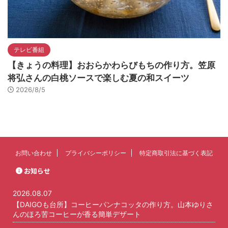
テレビ番組
【きょうの料理】おおらかわらびもちの作り方。笠原
将弘さんの白桃ソースで楽しむ夏の和スイーツ
2026/8/5
お問い合わせ
プライバシーポリシー
特定商取引法に基づく表記
お知らせ
2026.08.07
【DAIGOも台所】コーヒーパンナコッタの作り方。山本ゆりさ
んのほろ苦コーヒーが香る簡単デザート