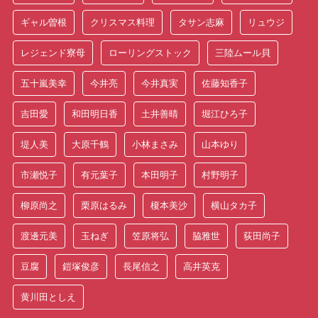
ギャル曽根
クリスマス料理
タサン志麻
リュウジ
レジェンド寮母
ローリングストック
三陸ムール貝
五十嵐美幸
今井亮
今井真実
佐藤知香子
吉田愛
和田明日香
土井善晴
堀江ひろ子
堤人美
大原千鶴
小林まさみ
山本ゆり
市瀬悦子
有元葉子
本田明子
村野明子
柳原尚之
栗原はるみ
榎本美沙
横山タカ子
渡邊元美
玉ねぎ
笠原将弘
脇雅世
荻田尚子
豆腐
鎧塚俊彦
長尾信之
高井英克
黄川田としえ