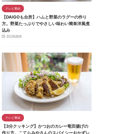
テレビ番組
【DAIGOも台所】ハムと野菜のラグーの作り
方。野菜たっぷりでやさしい味わい簡単洋風煮
込み
2026/8/6
テレビ番組
【3分クッキング】かつおのカレー竜田揚げの
作り方。こてらみやさんのスパイシーおかずレ