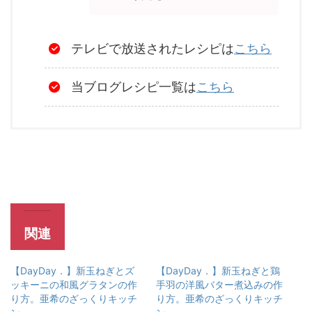
テレビで放送されたレシピは
こちら
当ブログレシピ一覧は
こちら
関連
【DayDay．】新玉ねぎとズ
【DayDay．】新玉ねぎと鶏
ッキーニの和風グラタンの作
手羽の洋風バター煮込みの作
り方。亜希のざっくりキッチ
り方。亜希のざっくりキッチ