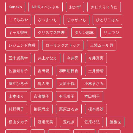
Kanako
NHKスペシャル
おかず
きじまりゅうた
こてらみや
さつまいも
じゃがいも
ひとりごはん
ギャル曽根
クリスマス料理
タサン志麻
リュウジ
レジェンド寮母
ローリングストック
三陸ムール貝
五十嵐美幸
井上かなえ
今井亮
今井真実
佐藤知香子
吉田愛
和田明日香
土井善晴
堀江ひろ子
堤人美
大原千鶴
小林まさみ
山本ゆり
市瀬悦子
有元葉子
本田明子
村野明子
柳原尚之
栗原はるみ
榎本美沙
横山タカ子
渡邊元美
玉ねぎ
笠原将弘
脇雅世