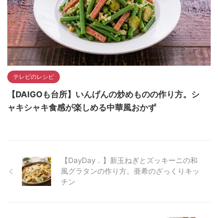
テレビのレシピ
【DAIGOも台所】いんげんの炒めものの作り方。シ
ャキシャキ食感が楽しめる中華風おかず
【DayDay．】新玉ねぎとズッキーニの和
風グラタンの作り方。亜希のざっくりキッ
チン