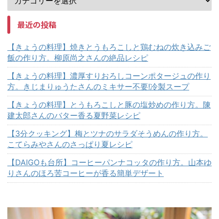
最近の投稿
【きょうの料理】焼きとうもろこしと鶏むねの炊き込みご
飯の作り方。柳原尚之さんの絶品レシピ
【きょうの料理】濃厚すりおろしコーンポタージュの作り
方。きじまりゅうたさんのミキサー不要!冷製スープ
【きょうの料理】とうもろこしと豚の塩炒めの作り方。陳
建太郎さんのバター香る夏野菜レシピ
【3分クッキング】梅とツナのサラダそうめんの作り方。
こてらみやさんのさっぱり夏レシピ
【DAIGOも台所】コーヒーパンナコッタの作り方。山本ゆ
りさんのほろ苦コーヒーが香る簡単デザート