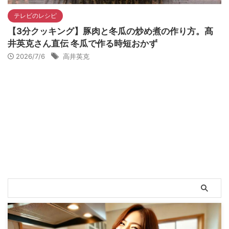
テレビのレシピ
【3分クッキング】豚肉と冬瓜の炒め煮の作り方。髙
井英克さん直伝 冬瓜で作る時短おかず
2026/7/6
高井英克