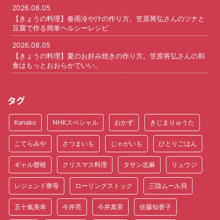
2026.08.05
【きょうの料理】春雨冷や汁の作り方。笠原将弘さんのツナと
豆腐で作る簡単ヘルシーレシピ
2026.08.05
【きょうの料理】夏のお好み焼きの作り方。笠原将弘さんの和
食はもっとおおらかでいい。
タグ
Kanako
NHKスペシャル
おかず
きじまりゅうた
こてらみや
さつまいも
じゃがいも
ひとりごはん
ギャル曽根
クリスマス料理
タサン志麻
リュウジ
レジェンド寮母
ローリングストック
三陸ムール貝
五十嵐美幸
今井亮
今井真実
佐藤知香子