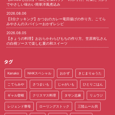
でやさしい味わい簡単洋風煮込み
2026.08.06
【3分クッキング】かつおのカレー竜田揚げの作り方。こてら
みやさんのスパイシーおかずレシピ
2026.08.05
【きょうの料理】おおらかわらびもちの作り方。笠原将弘さん
の白桃ソースで楽しむ夏の和スイーツ
タグ
Kanako
NHKスペシャル
おかず
きじまりゅうた
こてらみや
さつまいも
じゃがいも
ひとりごはん
ギャル曽根
クリスマス料理
タサン志麻
リュウジ
レジェンド寮母
ローリングストック
三陸ムール貝