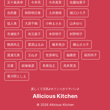
五十嵐美幸
今井亮
今井真実
佐藤知香子
吉田愛
和田明日香
土井善晴
堀江ひろ子
堤人美
大原千鶴
小林まさみ
山本ゆり
市瀬悦子
有元葉子
本田明子
村野明子
柳原尚之
栗原はるみ
榎本美沙
横山タカ子
渡邊元美
玉ねぎ
笠原将弘
脇雅世
荻田尚子
豆腐
鎧塚俊彦
長尾信之
高井英克
黄川田としえ
楽しくて元気♪オイシイがイチバン♪
AIlicious Kitchen
© 2026 AIlicious Kitchen