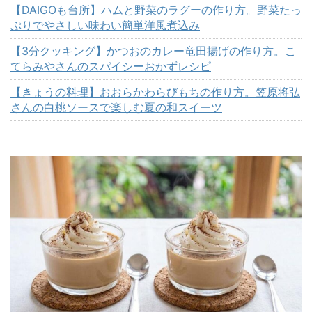
【DAIGOも台所】ハムと野菜のラグーの作り方。野菜たっ
ぷりでやさしい味わい簡単洋風煮込み
【3分クッキング】かつおのカレー竜田揚げの作り方。こ
てらみやさんのスパイシーおかずレシピ
【きょうの料理】おおらかわらびもちの作り方。笠原将弘
さんの白桃ソースで楽しむ夏の和スイーツ