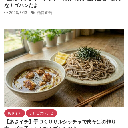
な！ゴハンだよ
2026/5/13
樋口直哉
あさイチ
テレビのレシピ
【あさイチ】手づくりサルシッチャで肉そばの作り