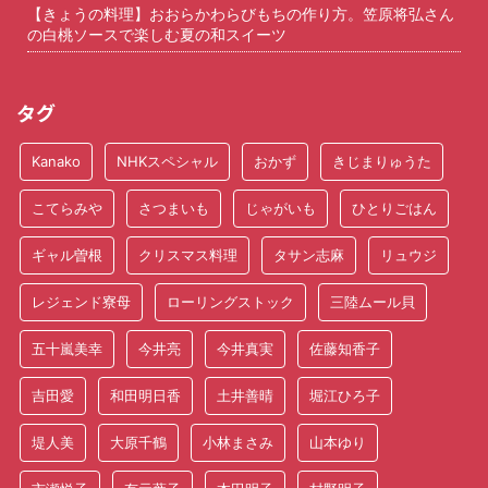
【きょうの料理】おおらかわらびもちの作り方。笠原将弘さん
の白桃ソースで楽しむ夏の和スイーツ
タグ
Kanako
NHKスペシャル
おかず
きじまりゅうた
こてらみや
さつまいも
じゃがいも
ひとりごはん
ギャル曽根
クリスマス料理
タサン志麻
リュウジ
レジェンド寮母
ローリングストック
三陸ムール貝
五十嵐美幸
今井亮
今井真実
佐藤知香子
吉田愛
和田明日香
土井善晴
堀江ひろ子
堤人美
大原千鶴
小林まさみ
山本ゆり