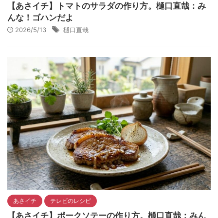
【あさイチ】トマトのサラダの作り方。樋口直哉：み
んな！ゴハンだよ
2026/5/13
樋口直哉
あさイチ
テレビのレシピ
【あさイチ】ポークソテーの作り方。樋口直哉：みん