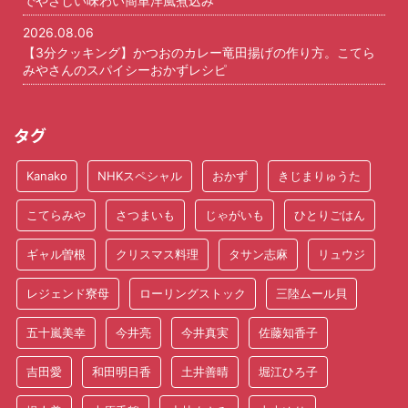
でやさしい味わい簡単洋風煮込み
2026.08.06
【3分クッキング】かつおのカレー竜田揚げの作り方。こてら
みやさんのスパイシーおかずレシピ
タグ
Kanako
NHKスペシャル
おかず
きじまりゅうた
こてらみや
さつまいも
じゃがいも
ひとりごはん
ギャル曽根
クリスマス料理
タサン志麻
リュウジ
レジェンド寮母
ローリングストック
三陸ムール貝
五十嵐美幸
今井亮
今井真実
佐藤知香子
吉田愛
和田明日香
土井善晴
堀江ひろ子